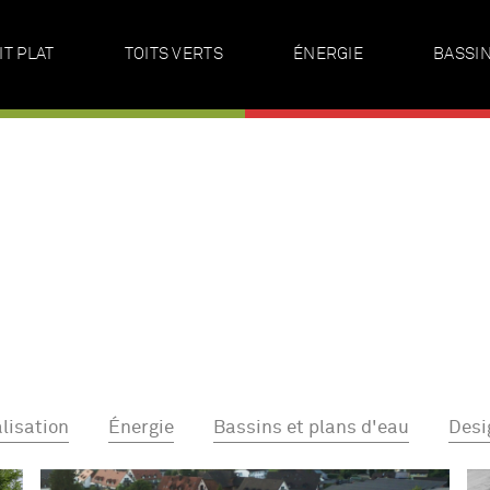
IT PLAT
TOITS VERTS
ÉNERGIE
BASSIN
lisation
Énergie
Bassins et plans d'eau
Desi