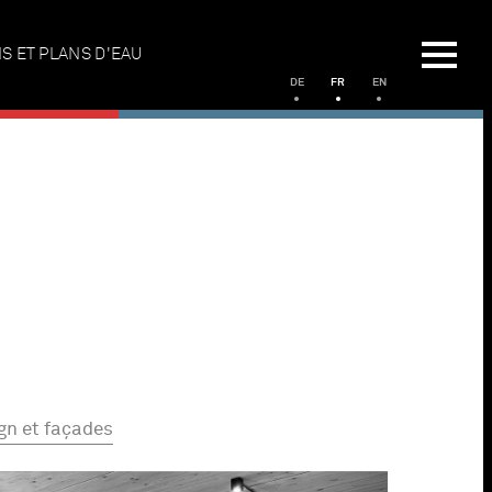
S ET PLANS D'EAU
DE
FR
EN
gn et façades